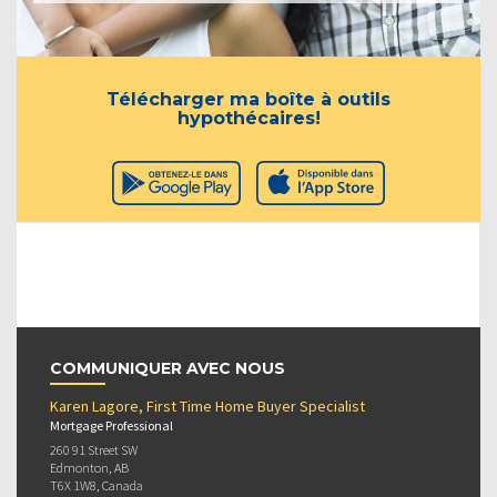
Télécharger ma boîte à outils
hypothécaires!
COMMUNIQUER AVEC NOUS
Karen Lagore, First Time Home Buyer Specialist
Mortgage Professional
260 91 Street SW
Edmonton, AB
T6X 1W8, Canada