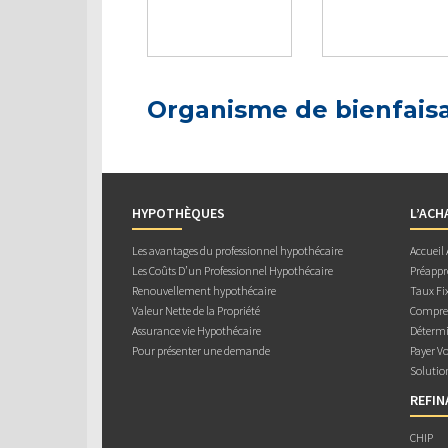
Organisme de bienfais
HYPOTHÈQUES
L’ACH
Les avantages du professionnel hypothécaire
Accueil
Les Coûts D’un Professionnel Hypothécaire
Préappr
Renouvellement hypothécaire
Taux Fix
Valeur Nette de la Propriété
Compren
Assurance vie Hypothécaire
Détermi
Pour présenter une demande
Payer V
Solutio
REFI
CHIP