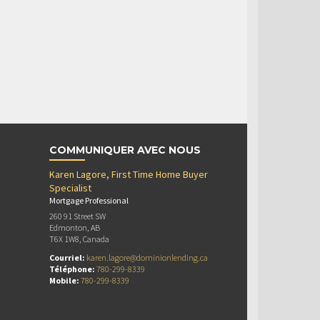
COMMUNIQUER AVEC NOUS
Karen Lagore, First Time Home Buyer
Specialist
Mortgage Professional
260 91 Street SW
Edmonton, AB
T6X 1W8, Canada
Courriel:
karen.lagore@dominionlending.ca
Téléphone:
780-299-8339
Mobile:
780-299-8339