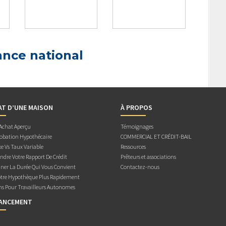
ance national
AT D’UNE MAISON
À PROPOS
 Achat Aperçu
Témoignages
obation Hypothécaire
COMMERCIAL ET CRÉDIT-BAIL
e Vs Taux Variable
Ressources
dre Votre Rapport De Crédit
Prêteurs et associations
ner La Durée Qui Vous Convient
Contactez-nous
otre Hypothèque Plus Rapidement
ns Pour Travailleurs Autonomes
NANCEMENT